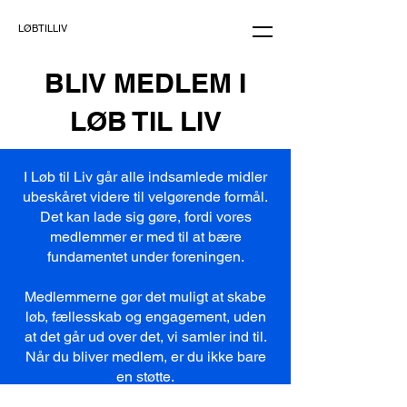
LØBTILLIV
BLIV MEDLEM I
LØB TIL LIV
I Løb til Liv går alle indsamlede midler
ubeskåret videre til velgørende formål.
Det kan lade sig gøre, fordi vores
medlemmer er med til at bære
fundamentet under foreningen.
Medlemmerne gør det muligt at skabe
løb, fællesskab og engagement, uden
at det går ud over det, vi samler ind til.
Når du bliver medlem, er du ikke bare
en støtte.
Du er med til at gøre en konkret forskel