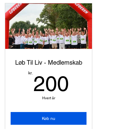
og sikre, at endnu mere kan gives
videre.
Løb Til Liv - Medlemskab
200kr.
kr.
200
Hvert år
Køb nu