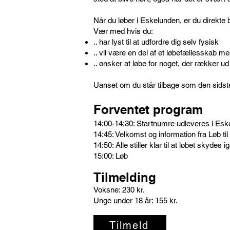
Når du løber i Eskelunden, er du direkte b
Vær med hvis du:
.. har lyst til at udfordre dig selv fysisk
.. vil være en del af et løbefællesskab med
.. ønsker at løbe for noget, der rækker ud
Uanset om du står tilbage som den sidste lø
Forventet program
14:00-14:30: Startnumre udleveres i Esk
14:45: Velkomst og information fra Løb til
14:50: Alle stiller klar til at løbet skydes
15:00: Løb
Tilmelding
Voksne: 230 kr.
Unge under 18 år: 155 kr.
Tilmeld