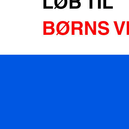
LØB TIL
BØRNS V