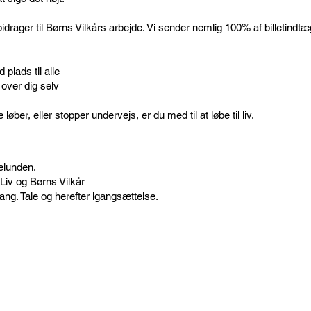
idrager til Børns Vilkårs ar
bejde. Vi sender nemlig 100% af billetindtæ
 plads til alle
 over dig selv
ber, eller stopper undervejs, er du med til at løbe til liv.
elunden.
 Liv og Børns Vilkår
 igang. Tale og herefter igangsættelse.