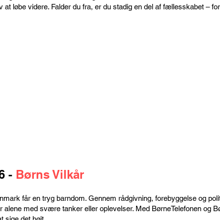
 at løbe videre. Falder du fra, er du stadig en del af fællesskabet – f
6 -
Børns Vilkår
i Danmark får en tryg barndom. Gennem rådgivning, forebyggelse og pol
står alene med svære tanker eller oplevelser. Med BørneTelefonen og B
t sige det højt.