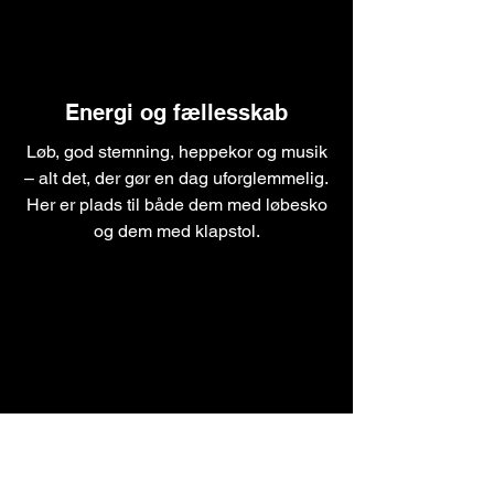
Energi og fællesskab
Løb, god stemning, heppekor og musik
– alt det, der gør en dag uforglemmelig.
Her er plads til både dem med løbesko
og dem med klapstol.
Skab forandring
Vores løb samler penge ind til